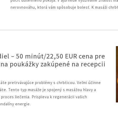
pocit duševného pokoja. V ajurvéde využívame znalosť m
nerovnováhu, ktorá vám spôsobuje bolesť. K masáži chrbta
diel – 50 minút/22,50 EUR cena pre
í na poukážky zakúpené na recepcii
máte pretrvávajúce problémy s chrbticou. Veľmi účinne
áte. Tento typ masáže je spojený s masážou hlavy a
a proces liečenia. Prispieva k regenerácii vašich
undalíny energie.