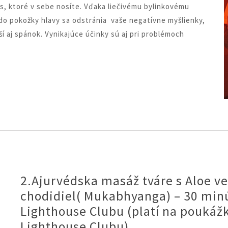
es, ktoré v sebe nosíte. Vďaka liečivému bylinkovému
do pokožky hlavy sa odstránia vaše negatívne myšlienky,
ší aj spánok. Vynikajúce účinky sú aj pri problémoch
2.Ajurvédska masáž tváre s Aloe 
chodidiel( Mukabhyanga) – 30 min
Lighthouse Clubu (platí na poukáž
Lighthouse Clubu)