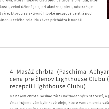
dreva, ktorá hĺbkovo čistí pleť. Je určená pre ľudí, ktorí
bkosti, veľmi účinná je aj pri aknóznej pleti, odstraňuje
 tváre, ktorou sa aktivujú hlboké mozgové centrá pod
ľneniu celého tela. Na záver prichádza k masáži
4. Masáž chrbta (Paschima Abhyan
cena pre členov Lighthouse Clubu 
recepcii Lighthouse Clubu)
Na našom chrbte nosíme záťaž každodenných starostí, a pr
Vmasírujeme vám bylinkové oleje, ktoré vám zmiernia vašu