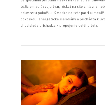
Je špeciálna prírodná maska na tvár zo santáloveho 
túžia omladiť svoju tvár, získať na sile a hlavne he
odumretú pokožku. K maske na tvár patrí aj masáž
pokožkou, energetické meridiány a prichádza k uvo
chodidiel a prichádza k prepojenie celého tela.