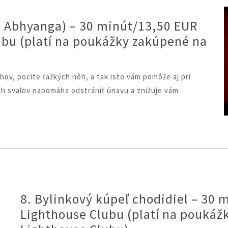
a Abhyanga) – 30 minút/13,50 EUR
ubu (platí na poukážky zakúpené na
ov, pocite ťažkých nôh, a tak isto vám pomôže aj pri
ch svalov napomáha odstrániť únavu a znižuje vám
8. Bylinkový kúpeľ chodidiel – 30 
Lighthouse Clubu (platí na poukáž