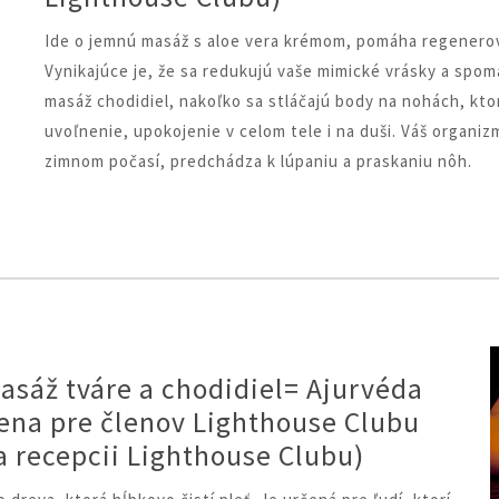
Ide o jemnú masáž s aloe vera krémom, pomáha regenerovať
Vynikajúce je, že sa redukujú vaše mimické vrásky a spom
masáž chodidiel, nakoľko sa stláčajú body na nohách, kto
uvoľnenie, upokojenie v celom tele i na duši. Váš organ
zimnom počasí, predchádza k lúpaniu a praskaniu nôh.
asáž tváre a chodidiel= Ajurvéda
ena pre členov Lighthouse Clubu
a recepcii Lighthouse Clubu)