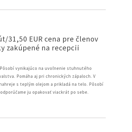
út/31,50 EUR cena pre členov
ky zakúpené na recepcii
. Pôsobí vynikajúco na uvoľnenie stuhnutého
valstva. Pomáha aj pri chronických zápaloch. V
nahreje s teplým olejom a prikladá na telo. Pôsobí
 odporúčame ju opakovať viackrát po sebe.