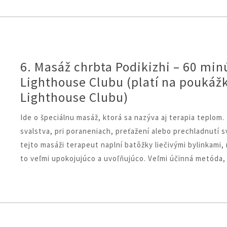
6. Masáž chrbta Podikizhi – 60 min
Lighthouse Clubu (platí na poukáž
Lighthouse Clubu)
Ide o špeciálnu masáž, ktorá sa nazýva aj terapia teplom
svalstva, pri poraneniach, preťažení alebo prechladnutí s
tejto masáži terapeut naplní batôžky liečivými bylinkami, 
to veľmi upokojujúco a uvoľňujúco. Veľmi účinná metóda,