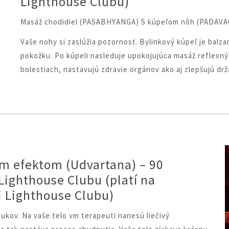
Lighthouse Clubu)
Masáž chodidiel (PASABHYANGA) S kúpeľom nôh (PADAV
Vaše nohy si zaslúžia pozornosť. Bylinkový kúpeľ je bal
pokožku. Po kúpeli nasleduje upokojujúca masáž reflexn
bolestiach, nastavujú zdravie orgánov ako aj zlepšujú drž
ým efektom (Udvartana) – 90
Lighthouse Clubu (platí na
 Lighthouse Clubu)
ukov. Na vaše telo vm terapeuti nanesú liečivý