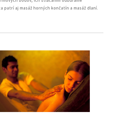
armových bodov, ich stláčaním odbúrame
 patrí aj masáž horných končatín a masáž dlaní.