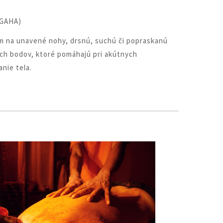
AGAHA)
zam na unavené nohy, drsnú, suchú či popraskanú
ých bodov, ktoré pomáhajú pri akútnych
anie tela.