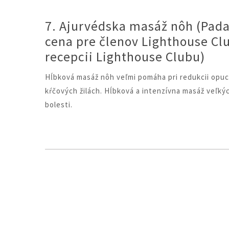
7. Ajurvédska masáž nôh (Pad
cena pre členov Lighthouse Cl
recepcii Lighthouse Clubu)
Hĺbková masáž nôh veľmi pomáha pri redukcii opuch
kŕčových žilách. Hĺbková a intenzívna masáž veľký
bolesti.