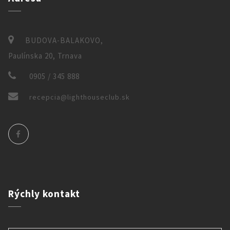
BUDOVA-BALAKOVO,
Paulínska 20, Trnava
0905 / 345 888
recepcia@lighthouseclub.sk
Rýchly
kontakt