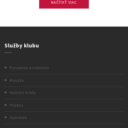
NAČÍTAŤ VIAC
Služby
klubu
Pyramída osobnosti
Masáže
Mužské kruhy
Pilates
Ajurveda