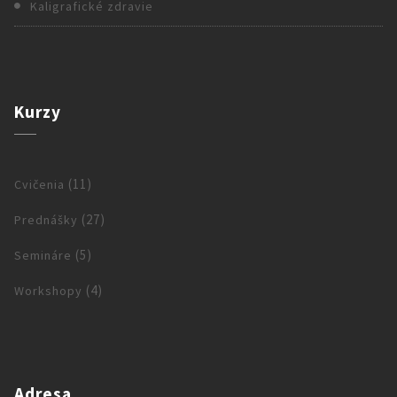
Kaligrafické zdravie
Kurzy
(11)
Cvičenia
(27)
Prednášky
(5)
Semináre
(4)
Workshopy
Adresa