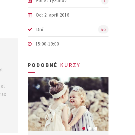
Počet týždňov
1
Od: 2. apríl 2016
Dní
So
15:00-19:00
PODOBNÉ
KURZY
al
bol
rax