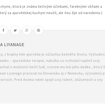
chyne, ktorá je známa liečivými účinkami, farebnými vôňami a
torý sa ajurvédskej kuchyni neučil, ale ňou žije od narodenia:)
A LIYANAGE
y, z krajiny kde ajurvéda je súčasťou bežného života. Vyštudov
mbo – ajurvédske terapie, nakoľko sa rozhodol naplniť svoj
sníval o možnosti liečiť ľudí, vzorom mu bol jeho dedko , ktorý 
Ruwan Liyanage pracoval na Slovensku aj v Nemecku, významnú p
ezortoch. Pred dvoma rokmi spojil svoj talent, skúsenosti a sny
l