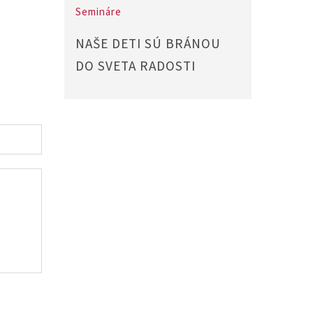
Semináre
Pred
NAŠE DETI SÚ BRÁNOU
AKO
DO SVETA RADOSTI
STR
ZHA
UDR
ENE
NOV