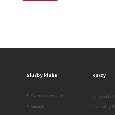
Služby
klubu
Kurzy
Pyramída osobnosti
(11
Cvičenia
(2
Masáže
Prednášky