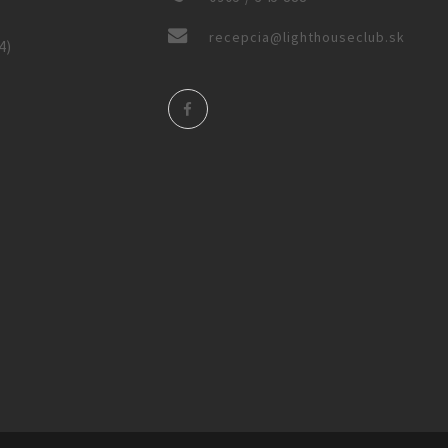
)
recepcia@lighthouseclub.sk
4)