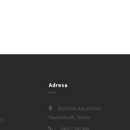
Adresa
)
BUDOVA-BALAKOVO,
Paulínska 20, Trnava
7)
0905 / 345 888