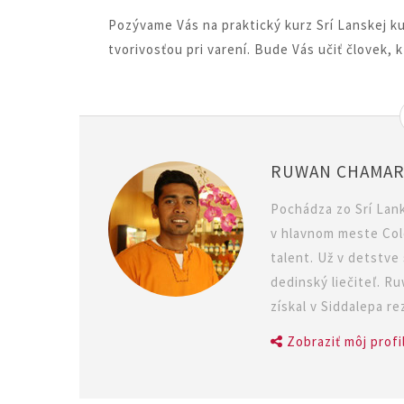
Pozývame Vás na praktický kurz Srí Lanskej ku
tvorivosťou pri varení. Bude Vás učiť človek, k
RUWAN CHAMAR
Pochádza zo Srí Lank
v hlavnom meste Colo
talent. Už v detstve 
dedinský liečiteľ. 
získal v Siddalepa r
Zobraziť môj profi