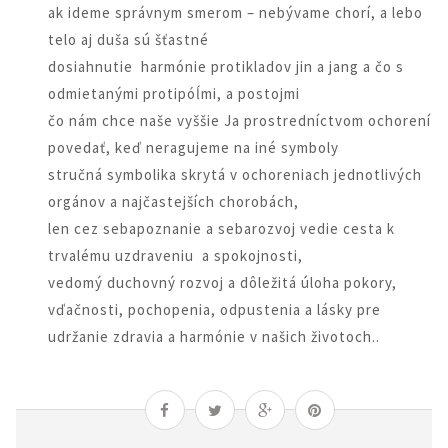
ak ideme správnym smerom – nebývame chorí, a lebo
telo aj duša sú šťastné
dosiahnutie harmónie protikladov jin a jang a čo s
odmietanými protipóĺmi, a postojmi
čo nám chce naše vyššie Ja prostredníctvom ochorení
povedať, keď neragujeme na iné symboly
stručná symbolika skrytá v ochoreniach jednotlivých
orgánov a najčastejších chorobách,
len cez sebapoznanie a sebarozvoj vedie cesta k
trvalému uzdraveniu a spokojnosti,
vedomý duchovný rozvoj a dôležitá úloha pokory,
vďačnosti, pochopenia, odpustenia a lásky pre
udržanie zdravia a harmónie v našich životoch..