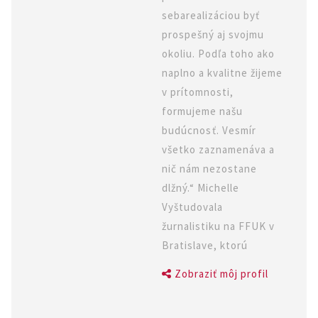
sebarealizáciou byť
prospešný aj svojmu
okoliu. Podľa toho ako
naplno a kvalitne žijeme
v prítomnosti,
formujeme našu
budúcnosť. Vesmír
všetko zaznamenáva a
nič nám nezostane
dlžný.“ Michelle
Vyštudovala
žurnalistiku na FFUK v
Bratislave, ktorú
Zobraziť môj profil