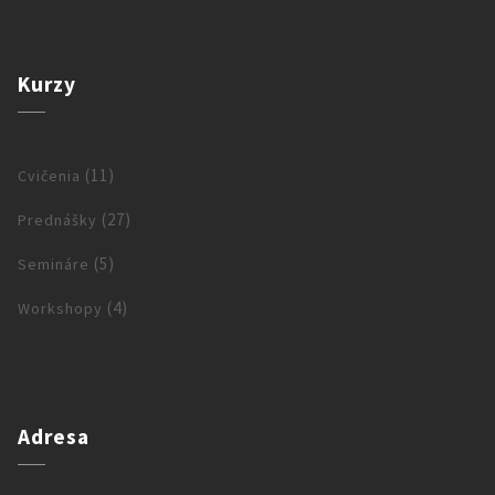
SILU
Kurzy
(11)
Cvičenia
(27)
Prednášky
(5)
Semináre
(4)
Workshopy
Semináre
Adresa
MOJA VLASTNÁ HODNOTA