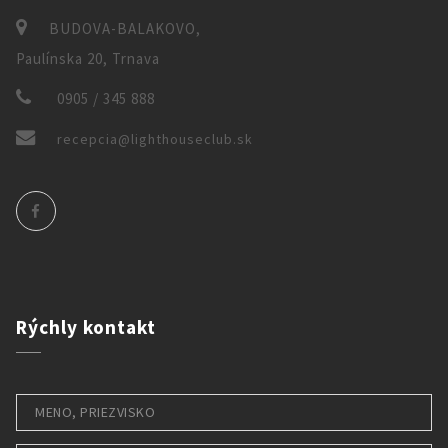
BUDOVA-BALAKOVO,
Paulínska 20, Trnava
0905 / 345 888
recepcia@lighthouseclub.sk
Rýchly
kontakt