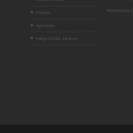
(
Workshopy
Pilates
Ajurveda
Kaligrafické zdravie