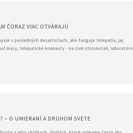
ÁM ČORAZ VIAC OTVÁRAJÚ
sle v posledných desaťročiach, ako funguje telepatia, jej
uť masy, telepatické knokauty - na čom stroskotali, laboratór
? – O UMIERANÍ A DRUHOM SVETE
 živote a jeho skúškach, úlohách, ktoré vnímame často ako