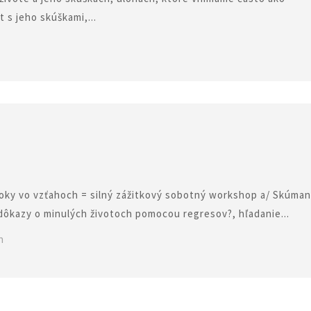
 s jeho skúškami,...
bloky vo vzťahoch = silný zážitkový sobotný workshop a/ Skúman
 dôkazy o minulých životoch pomocou regresov?, hľadanie...
h