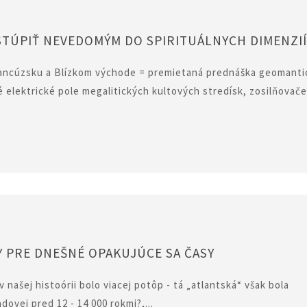
STÚPIŤ NEVEDOMÝM DO SPIRITUÁLNYCH DIMENZI
rancúzsku a Blízkom východe = premietaná prednáška geomanti
é elektrické pole megalitických kultových stredísk, zosilňovač
 PRE DNEŠNÉ OPAKUJÚCE SA ČASY
ašej histoórii bolo viacej potôp - tá „atlantská“ však bola
dovej pred 12 - 14 000 rokmi?,...