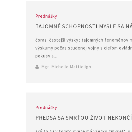
Prednášky
TAJOMNÉ SCHOPNOSTI MYSLE SA N
čoraz častejší výskyt tajomných fenoménov my
výskumy počas studenej vojny s cieľom ovládn
pokusy a...
Mgr. Michelle Mattieligh
Prednášky
PREDSA SA SMRŤOU ŽIVOT NEKONČÍ
aký to tu v tomto svete má všetko zmysel?, o