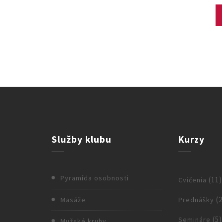
Služby
klubu
Kurzy
Pyramída osobnosti
(11
Cvičenia
(2
Masáže
Prednášky
(5
Semináre
Mužské kruhy