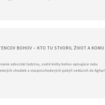
ENCOV BOHOV – KTO TU STVORIL ŽIVOT A KOMU
oznanie odovzdal ľudstvu, sväté knihy bohov opisujúce našu
emných chodieb a viacposchodových jaskýň vedúcich do Aghar