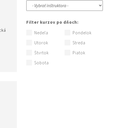
Í
Filter kurzov po dňoch:
cká
Nedeľa
Pondelok
e
Utorok
Streda
Štvrtok
Piatok
Sobota