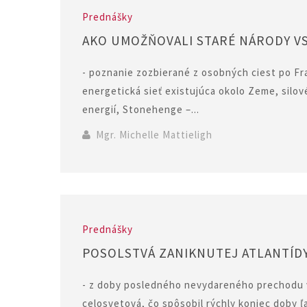
Prednášky
AKO UMOŽŇOVALI STARÉ NÁRODY V
- poznanie zozbierané z osobných ciest po F
energetická sieť existujúca okolo Zeme, silov
energií, Stonehenge –...
Mgr. Michelle Mattieligh
Prednášky
POSOLSTVÁ ZANIKNUTEJ ATLANTÍDY
- z doby posledného nevydareného prechodu v n
celosvetová, čo spôsobil rýchly koniec doby ľa