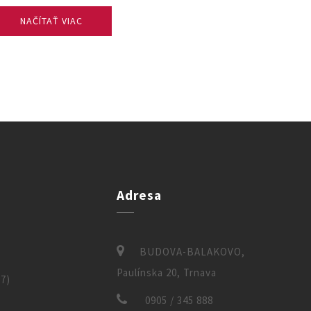
NAČÍTAŤ VIAC
Adresa
)
BUDOVA-BALAKOVO,
Paulínska 20, Trnava
7)
0905 / 345 888
)