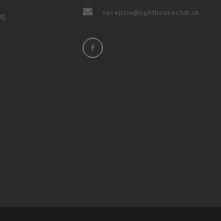
recepcia@lighthouseclub.sk
4)